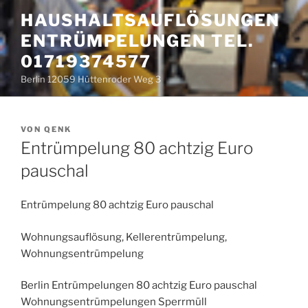
Zum
HAUSHALTSAUFLÖSUNGEN
Inhalt
ENTRÜMPELUNGEN TEL.
springen
01719374577
Berlin 12059 Hüttenroder Weg 3
VERÖFFENTLICHT
VON
QENK
AM
Entrümpelung 80 achtzig Euro
pauschal
Entrümpelung 80 achtzig Euro pauschal
Wohnungsauflösung, Kellerentrümpelung,
Wohnungsentrümpelung
Berlin Entrümpelungen 80 achtzig Euro pauschal
Wohnungsentrümpelungen Sperrmüll