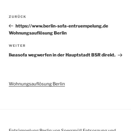
Beitragsnavigation
Vorheriger
ZURÜCK
Beitrag
https://www.berlin-sofa-entruempelung.de
Wohnungsauflösung Berlin
Nächster
WEITER
Beitrag
Ikeasofa wegwerfen in der Hauptstadt BSR direkt.
Wohnungsauflösung Berlin
Entrümpelung Berlin von Sperrmüll Entsorgung und