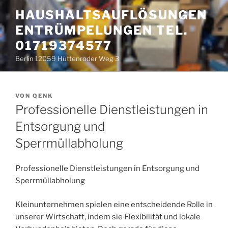
Zum
HAUSHALTSAUFLÖSUNGEN
Inhalt
ENTRÜMPELUNGEN TEL.
springen
01719374577
Berlin 12059 Hüttenroder Weg 3
VERÖFFENTLICHT
VON
QENK
AM
Professionelle Dienstleistungen in
Entsorgung und
Sperrmüllabholung
Professionelle Dienstleistungen in Entsorgung und
Sperrmüllabholung
Kleinunternehmen spielen eine entscheidende Rolle in
unserer Wirtschaft, indem sie Flexibilität und lokale