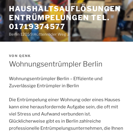
Zum
HAUSHALTSAUFLÖSUNGEN
Inhalt
ENTRÜMPELUNGEN TEL.
springen
01719374577
Berlin 12059 Hüttenroder Weg 3
VERÖFFENTLICHT
VON
QENK
AM
Wohnungsentrümpler Berlin
Wohnungsentrümpler Berlin – Effiziente und
Zuverlässige Entrümpler in Berlin
Die Entrümpelung einer Wohnung oder eines Hauses
kann eine herausfordernde Aufgabe sein, die oft mit
viel Stress und Aufwand verbunden ist.
Glücklicherweise gibt es in Berlin zahlreiche
professionelle Entrümpelungsunternehmen, die Ihnen