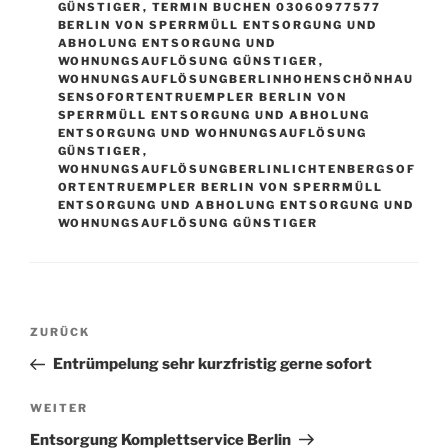
GÜNSTIGER
,
TERMIN BUCHEN 03060977577
BERLIN VON SPERRMÜLL ENTSORGUNG UND
ABHOLUNG ENTSORGUNG UND
WOHNUNGSAUFLÖSUNG GÜNSTIGER
,
WOHNUNGSAUFLÖSUNGBERLINHOHENSCHÖNHAU
SENSOFORTENTRUEMPLER BERLIN VON
SPERRMÜLL ENTSORGUNG UND ABHOLUNG
ENTSORGUNG UND WOHNUNGSAUFLÖSUNG
GÜNSTIGER
,
WOHNUNGSAUFLÖSUNGBERLINLICHTENBERGSOF
ORTENTRUEMPLER BERLIN VON SPERRMÜLL
ENTSORGUNG UND ABHOLUNG ENTSORGUNG UND
WOHNUNGSAUFLÖSUNG GÜNSTIGER
Beitragsnavigation
Vorheriger
ZURÜCK
Beitrag
Entrümpelung sehr kurzfristig gerne sofort
Nächster
WEITER
Beitrag
Entsorgung Komplettservice Berlin