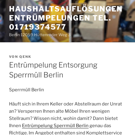
Zum
HAUSHALTSAUFLÖSUNGEN
Inhalt
ENTRÜMPELUNGEN TEL.
springen
01719374577
Berlin 12059 Hüttenroder Weg 3
VERÖFFENTLICHT
VON
QENK
AM
Entrümpelung Entsorgung
Sperrmüll Berlin
Sperrmüll Berlin
Häuft sich in Ihrem Keller oder Abstellraum der Unrat
an? Versperren Ihnen alte Möbel Ihren wenigen
Stellraum? Wissen nicht, wohin damit? Dann bietet
Ihnen
Entrümpelung Sperrmüll Berlin
genau das
Richtige. Im Angebot enthalten sind Komplettservice