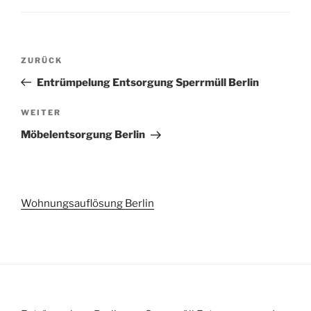
Beitragsnavigation
Vorheriger
ZURÜCK
Beitrag
Entrümpelung Entsorgung Sperrmüll Berlin
Nächster
WEITER
Beitrag
Möbelentsorgung Berlin
Wohnungsauflösung Berlin