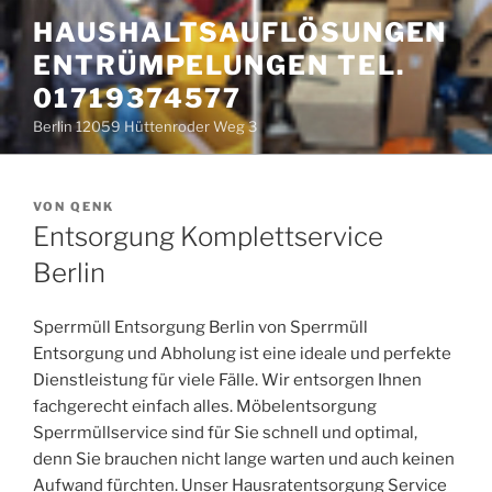
Zum
HAUSHALTSAUFLÖSUNGEN
Inhalt
ENTRÜMPELUNGEN TEL.
springen
01719374577
Berlin 12059 Hüttenroder Weg 3
VERÖFFENTLICHT
VON
QENK
AM
Entsorgung Komplettservice
Berlin
Sperrmüll Entsorgung Berlin von Sperrmüll
Entsorgung und Abholung ist eine ideale und perfekte
Dienstleistung für viele Fälle. Wir entsorgen Ihnen
fachgerecht einfach alles. Möbelentsorgung
Sperrmüllservice sind für Sie schnell und optimal,
denn Sie brauchen nicht lange warten und auch keinen
Aufwand fürchten. Unser Hausratentsorgung Service